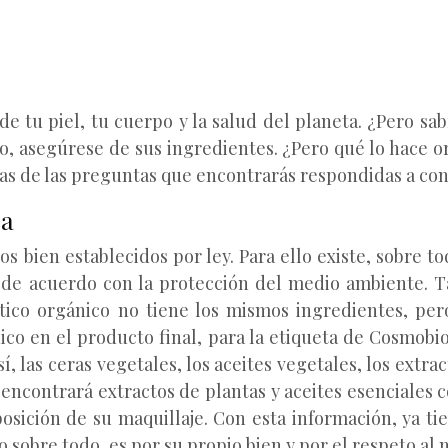
 de tu piel, tu cuerpo y la salud del planeta. ¿Pero 
to, asegúrese de sus ingredientes. ¿Pero qué lo hace
nas de las preguntas que encontrarás respondidas a con
ca
 bien establecidos por ley. Para ello existe, sobre tod
 de acuerdo con la protección del medio ambiente. T
ico orgánico no tiene los mismos ingredientes, per
ico en el producto final, para la etiqueta de Cosmobio
 las ceras vegetales, los aceites vegetales, los extrac
encontrará extractos de plantas y aceites esenciales 
posición de su maquillaje. Con esta información, ya ti
co sobre todo, es por su propio bien y por el respeto a