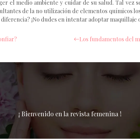
ger el medio ambiente y cuidar de su salud. Tal vez s
ltantes de la no utilización de elementos químicos los
 diferencia? ¡No dudes en intentar adoptar maquillaje 
onfiar?
Los fundamentos del ma
¡ Bienvenido en la revista femenina !