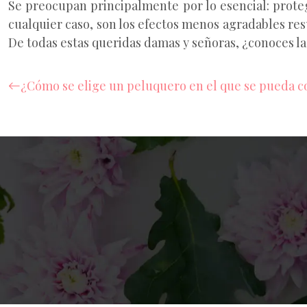
Se preocupan principalmente por lo esencial: prote
cualquier caso, son los efectos menos agradables resu
De todas estas queridas damas y señoras, ¿conoces la
¿Cómo se elige un peluquero en el que se pueda c