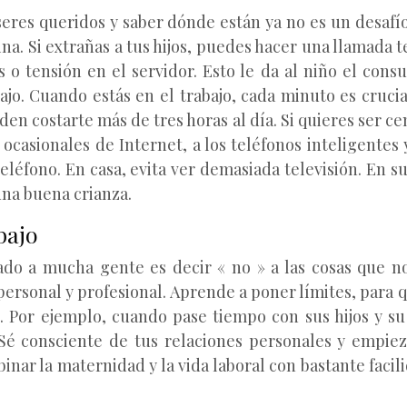
s seres queridos y saber dónde están ya no es un desa
cina. Si extrañas a tus hijos, puedes hacer una llamada
 o tensión en el servidor. Esto le da al niño el cons
ajo. Cuando estás en el trabajo, cada minuto es cruci
den costarte más de tres horas al día. Si quieres ser c
casionales de Internet, a los teléfonos inteligentes y
eléfono. En casa, evita ver demasiada televisión. En su
una buena crianza.
bajo
ado a mucha gente es decir « no » a las cosas que no
ersonal y profesional. Aprende a poner límites, para 
jo. Por ejemplo, cuando pase tiempo con sus hijos y su
 Sé consciente de tus relaciones personales y empieza
nar la maternidad y la vida laboral con bastante facil